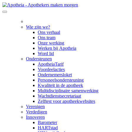
Wie zijn we?
Ons verhaal
Ons team
Onze werking
Werken bij Apotheia
Word lid
Ondersteunen
ApotheiaTarif
Voordeelacties
Ondernemersloket
Personeelsondersteuning
Kwaliteit in de apotheek
Multidisciplinaire samenwerking
Wachtdienstsecretariaat
Zelftest voor apotheekwebsites
Verenigen
Verdedigen
Innoveren
Barometer
HARTstad