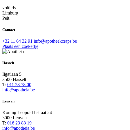
voltijds
Limburg
Pelt
Contact
+32 11 64 32 91
info@apotheekcraps.be
Plaats een zoekertje
Hasselt
Ilgatlaan 5
3500 Hasselt
T:
011 28 78 00
info@apotheia.be
Leuven
Koning Leopold I straat 24
3000 Leuven
T:
016 23 88 19
info@apotheia.be