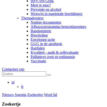
HPV-vrij Genk
Meet je mee?
Preventie en alcohol
Wegwijs in magistrale bereidingen
Themadossiers
Nuttige documenten
Afbouwprogramma benzodiazepines
Bandagisterie
Bijscholing
Enveloppe-actie
GGG in de apotheek
Hartfalen
Kwaliteit - audit & zelfevaluatie
Palliatieve zorg en euthanasie
Vaccinatie
Contacteer ons
nl
fr
Nieuws
Agenda
Zoekertjes
Word lid
Zoekertje